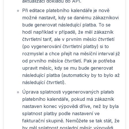
aktualizaci dokladu do API.
Při editace platebního kalendáře je nově
možné nastavit, kdy se danému zákazníkovi
bude generovat následující platba. To se
hodí například v případě, že měl zákazník
čtvrtletní tarif, ale v prvním měsíci čtvrtletí
(po vygenerování čtvrtletní platby) si to
rozmyslel a chce přejít na měsíční interval již
od prvního měsíce čtvrtletí. Pak je potřeba
upravit měsíc, kdy se mu bude generovat
následující platba (automaticky by to bylo až
následující čtvrtletí).
Úprava splatnosti vygenerovaných plateb
platebního kalendáře, pokud má zákazník
nastaven konec výpovědi dříve, než by byla
splatnost platby podle nastavení ve
fakturační skupině. Nemůžete se tak stát, že
by měl splatnost poslední měsíc výpovědi