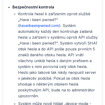
Bezpečnostní kontrola
Kontrola hesel k zařízením oproti službě
„Have i been pwned?“
(
haveibeenpwned.com
). Systém
automaticky každý den kontroluje zadaná
hesla u zařízení v systému oproti API služby
„Have i been pwned?“. Systém vytvoří SHA1
otisk hesla a do API pošle pouze prvních 5
znaků daného otisku hesla. API vrátí
všechny uniklá hesla s daným prefixem a
systém s nimi porovná celý otisk hesla.
Heslo jako takové tak nikdy neopustí server
v jakékoliv podobě. Pokud se otisk hesla
shoduje s některým otiskem hesla
poskytnutým API, bude na to administrátor
upozorněn.
Systém může nově hlídat „device-mode -