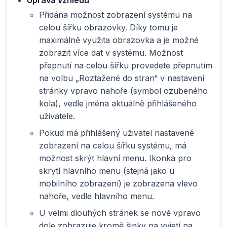
Úprava vzhledu
Přidána možnost zobrazení systému na
celou šířku obrazovky. Díky tomu je
maximálně využita obrazovka a je možné
zobrazit více dat v systému. Možnost
přepnutí na celou šířku provedete přepnutím
na volbu „Roztažené do stran“ v nastavení
stránky vpravo nahoře (symbol ozubeného
kola), vedle jména aktuálně přihlášeného
uživatele.
Pokud má přihlášený uživatel nastavené
zobrazení na celou šířku systému, má
možnost skrýt hlavní menu. Ikonka pro
skrytí hlavního menu (stejná jako u
mobilního zobrazení) je zobrazena vlevo
nahoře, vedle hlavního menu.
U velmi dlouhých stránek se nově vpravo
dole zobrazuje kromě šipky na vyjetí na